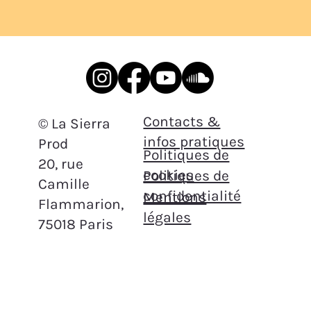
Contacts &
© La Sierra
infos pratiques
Prod
Politiques de
20, rue
cookies
Politiques de
Camille
confidentialité
Mentions
Flammarion,
légales
75018 Paris