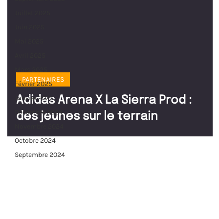
Juillet 2025
Juin 2025
ad video
Mai 2025
Avril 2025
Mars 2025
PARTENAIRES
Février 2025
Janvier 2025
Adidas Arena X La Sierra Prod :
Décembre 2024
des jeunes sur le terrain
Novembre 2024
Octobre 2024
Septembre 2024